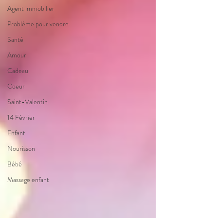
Agent immobilier
Problème pour vendre
Santé
Amour
Cadeau
Coeur
Saint-Valentin
14 Février
Enfant
Nourisson
Bébé
Massage enfant