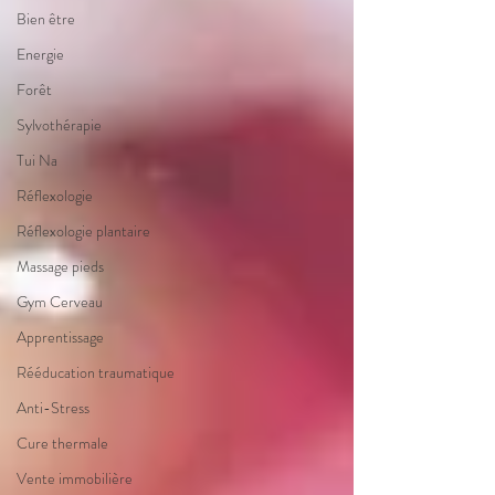
Bien être
Energie
Forêt
Sylvothérapie
Tui Na
Réflexologie
Réflexologie plantaire
Massage pieds
Gym Cerveau
Apprentissage
Rééducation traumatique
Anti-Stress
Cure thermale
Vente immobilière