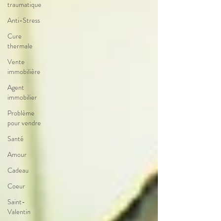
traumatique
Anti-Stress
Cure
thermale
Vente
immobilière
Agent
immobilier
Problème
pour vendre
Santé
Amour
Cadeau
Coeur
Saint-
Valentin