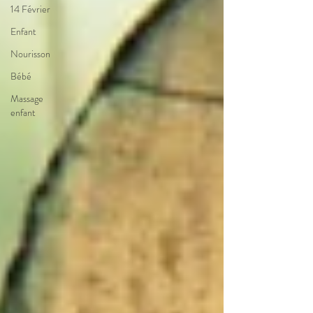
14 Février
Enfant
Nourisson
Bébé
Massage
enfant