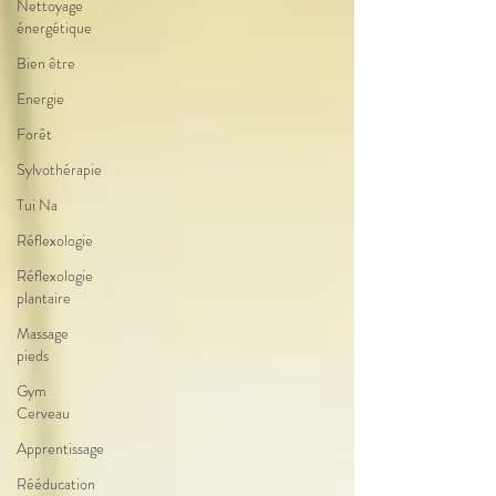
Nettoyage
énergétique
Bien être
Energie
Forêt
Sylvothérapie
Tui Na
Réflexologie
Réflexologie
plantaire
Massage
pieds
Gym
Cerveau
Apprentissage
Rééducation